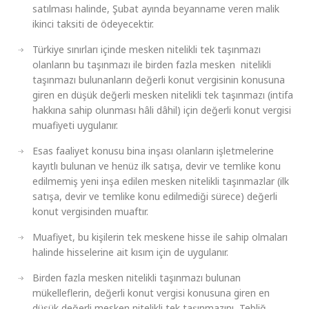
satılması halinde, Şubat ayında beyanname veren malik
ikinci taksiti de ödeyecektir.
Türkiye sınırları içinde mesken nitelikli tek taşınmazı
olanların bu taşınmazı ile birden fazla mesken nitelikli
taşınmazı bulunanların değerli konut vergisinin konusuna
giren en düşük değerli mesken nitelikli tek taşınmazı (intifa
hakkına sahip olunması hâli dâhil) için değerli konut vergisi
muafiyeti uygulanır.
Esas faaliyet konusu bina inşası olanların işletmelerine
kayıtlı bulunan ve henüz ilk satışa, devir ve temlike konu
edilmemiş yeni inşa edilen mesken nitelikli taşınmazlar (ilk
satışa, devir ve temlike konu edilmediği sürece) değerli
konut vergisinden muaftır.
Muafiyet, bu kişilerin tek meskene hisse ile sahip olmaları
halinde hisselerine ait kısım için de uygulanır.
Birden fazla mesken nitelikli taşınmazı bulunan
mükelleflerin, değerli konut vergisi konusuna giren en
düşük değerli mesken nitelikli tek taşınmazını, Tebliğ