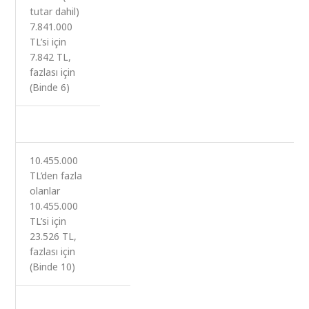
tutar dahil)
7.841.000
TL’si için
7.842 TL,
fazlası için
(Binde 6)
10.455.000
TL’den fazla
olanlar
10.455.000
TL’si için
23.526 TL,
fazlası için
(Binde 10)