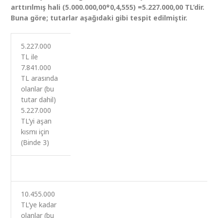
arttırılmış hali (5.000.000,00*0,4,555) =5.227.000,00 TL’dir.
Buna göre; tutarlar aşağıdaki gibi tespit edilmiştir.
5.227.000
TL ile
7.841.000
TL arasında
olanlar (bu
tutar dahil)
5.227.000
TL’yi aşan
kısmı için
(Binde 3)
10.455.000
TL’ye kadar
olanlar (bu