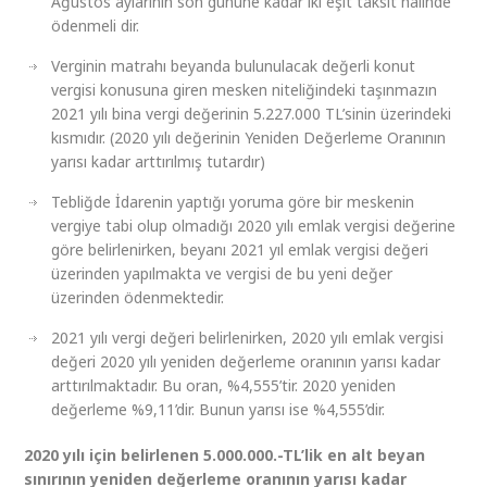
Ağustos aylarının son gününe kadar iki eşit taksit halinde
ödenmeli dir.
Verginin matrahı beyanda bulunulacak değerli konut
vergisi konusuna giren mesken niteliğindeki taşınmazın
2021 yılı bina vergi değerinin 5.227.000 TL’sinin üzerindeki
kısmıdır. (2020 yılı değerinin Yeniden Değerleme Oranının
yarısı kadar arttırılmış tutardır)
Tebliğde İdarenin yaptığı yoruma göre bir meskenin
vergiye tabi olup olmadığı 2020 yılı emlak vergisi değerine
göre belirlenirken, beyanı 2021 yıl emlak vergisi değeri
üzerinden yapılmakta ve vergisi de bu yeni değer
üzerinden ödenmektedir.
2021 yılı vergi değeri belirlenirken, 2020 yılı emlak vergisi
değeri 2020 yılı yeniden değerleme oranının yarısı kadar
arttırılmaktadır. Bu oran, %4,555’tir. 2020 yeniden
değerleme %9,11’dir. Bunun yarısı ise %4,555’dir.
2020 yılı için belirlenen 5.000.000.-TL’lik en alt beyan
sınırının yeniden değerleme oranının yarısı kadar