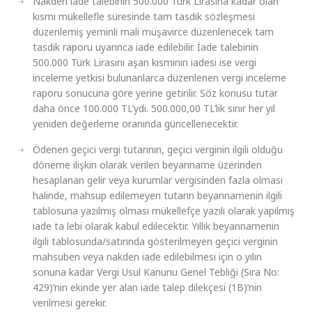
Nakden iade talebinin 500.000 Türk Lirasına kadar olan
kısmı mükellefle süresinde tam tasdik sözleşmesi
düzenlemiş yeminli mali müşavirce düzenlenecek tam
tasdik raporu uyarınca iade edilebilir. İade talebinin
500.000 Türk Lirasını aşan kısmının iadesi ise vergi
inceleme yetkisi bulunanlarca düzenlenen vergi inceleme
raporu sonucuna göre yerine getirilir. Söz konusu tutar
daha önce 100.000 TL’ydi. 500.000,00 TL’lik sınır her yıl
yeniden değerleme oranında güncellenecektir.
Ödenen geçici vergi tutarının, geçici verginin ilgili olduğu
döneme ilişkin olarak verilen beyanname üzerinden
hesaplanan gelir veya kurumlar vergisinden fazla olması
halinde, mahsup edilemeyen tutarın beyannamenin ilgili
tablosuna yazılmış olması mükellefçe yazılı olarak yapılmış
iade ta lebi olarak kabul edilecektir. Yıllık beyannamenin
ilgili tablosunda/satırında gösterilmeyen geçici verginin
mahsuben veya nakden iade edilebilmesi için o yılın
sonuna kadar Vergi Usul Kanunu Genel Tebliği (Sıra No:
429)’nin ekinde yer alan iade talep dilekçesi (1B)’nin
verilmesi gerekir.